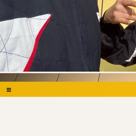
0:00
/
???
Von der Aufnahme
Electric