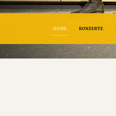
HOME
KONZERTE
Von der Aufnahme
Ein kleines Albu
0,99 €
teilen
feat. Emma Grünfeld