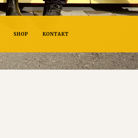
SHOP
KONTAKT
0:00
/
???